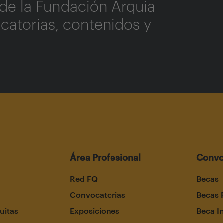
de la Fundación Arquia
catorias, contenidos y
Área Profesional
Convo
Red FQ
Becas
Convocatorias
Becas 
uitas
Exposiciones
Beca I