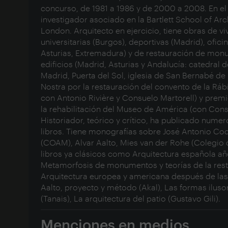
concurso, de 1981 a 1986 y de 2000 a 2008. En el
investigador asociado en la Bartlett School of Arc
London. Arquitecto en ejercicio, tiene obras de vi
universitarias (Burgos), deportivas (Madrid), ofic
Asturias, Extremadura) y de restauración de monu
edificios (Madrid, Asturias y Andalucía: catedral 
Madrid, Puerta del Sol, iglesia de San Bernabé de
Nostra por la restauración del convento de la Ráb
con Antonio Rivière y Consuelo Martorell) y pre
la rehabilitación del Museo de América (con Consu
Historiador, teórico y crítico, ha publicado numer
libros. Tiene monografías sobre José Antonio Cod
(COAM), Alvar Aalto, Mies van der Rohe (Colegio 
libros ya clásicos como Arquitectura española a
Metamorfosis de monumentos y teorías de la restau
Arquitectura europea y americana después de las
Aalto, proyecto y método (Akal), Las formas iluso
(Tanais), La arquitectura del patio (Gustavo Gili).
Menciones en medios