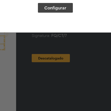
Tema:
Arquitectura -- Composición, proporc
Configurar
Año de Edición:
2016
Páginas:
117
Idioma:
Español
Ilustraciones:
ilustraciones b/n
ISBN:
9788461756445 (Fundación Arquia)
Signatura:
FQ/CT/7
Descatalogado