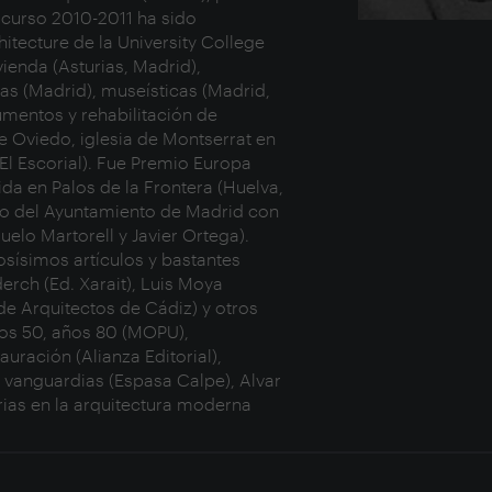
 curso 2010-2011 ha sido
hitecture de la University College
vienda (Asturias, Madrid),
inas (Madrid), museísticas (Madrid,
mentos y rehabilitación de
de Oviedo, iglesia de Montserrat en
 El Escorial). Fue Premio Europa
ida en Palos de la Frontera (Huelva,
mio del Ayuntamiento de Madrid con
elo Martorell y Javier Ortega).
osísimos artículos y bastantes
erch (Ed. Xarait), Luis Moya
de Arquitectos de Cádiz) y otros
ños 50, años 80 (MOPU),
ración (Alianza Editorial),
 vanguardias (Espasa Calpe), Alvar
rias en la arquitectura moderna