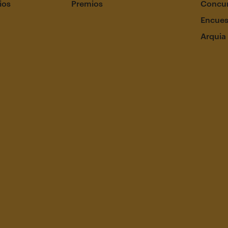
ios
Premios
Concur
Encues
Arquia