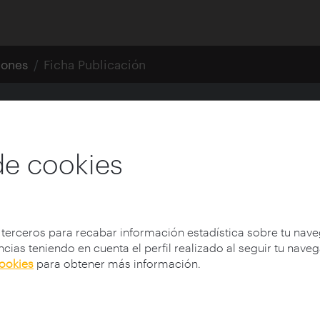
iones
Ficha Publicación
 7
quitectónicos
de cookies
mpacta
 terceros para recabar información estadística sobre tu nav
cias teniendo en cuenta el perfil realizado al seguir tu nave
cookies
para obtener más información.
Autor:
Antón Capitel
Colección:
arquia/contextos
Nº de la colección:
7