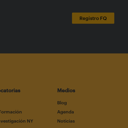
catorias
Medios
Blog
Formación
Agenda
nvestigación NY
Noticias