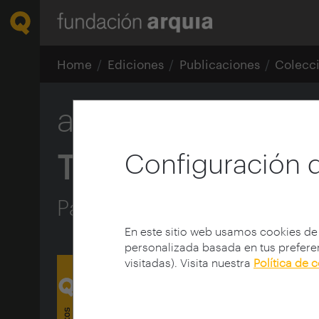
Home
Ediciones
Publicaciones
Colecc
arquia/contextos
Tres sistemas ar
Configuración 
Patios, partes y forma co
En este sitio web usamos cookies de
personalizada basada en tus preferen
visitadas). Visita nuestra
Política de 