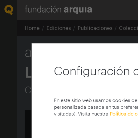
Home
Ediciones
Publicaciones
Colecc
arquia/tesis 32
La habitación de
Configuración 
Ciencia y arquitectura en
En este sitio web usamos cookies de
personalizada basada en tus preferen
visitadas). Visita nuestra
Política de 