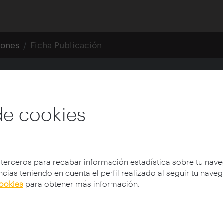
iones
Ficha Publicación
l enfermo
de cookies
 los hospitales del Movimiento M
 terceros para recabar información estadística sobre tu nav
cias teniendo en cuenta el perfil realizado al seguir tu nave
cookies
para obtener más información.
Autor:
Pedro Iglesias Picazo
Prefacio:
Tuñón, Emilio (1959-)
Colección:
arquia/tesis