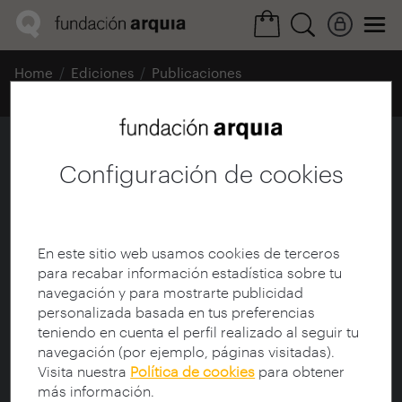
Home
Ediciones
Publicaciones
Colecciones
Ficha Publicación
la cimbra 9
Configuración de cookies
La ciudad es de todos
En este sitio web usamos cookies de terceros
para recabar información estadística sobre tu
navegación y para mostrarte publicidad
personalizada basada en tus preferencias
teniendo en cuenta el perfil realizado al seguir tu
navegación (por ejemplo, páginas visitadas).
Visita nuestra
Política de cookies
para obtener
más información.