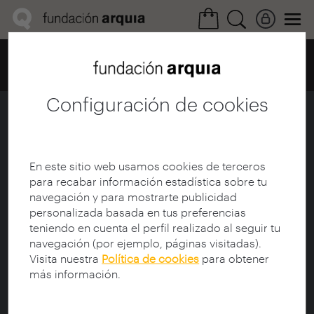
Home
Mediateca
Filmoteca
Detalle Conferencia
Configuración de cookies
Verónica Sánchez (n'UNDO):
Arquitecta humanitaria
[Arquitasa_TALKS]
En este sitio web usamos cookies de terceros
para recabar información estadística sobre tu
navegación y para mostrarte publicidad
personalizada basada en tus preferencias
teniendo en cuenta el perfil realizado al seguir tu
navegación (por ejemplo, páginas visitadas).
Visita nuestra
Política de cookies
para obtener
más información.