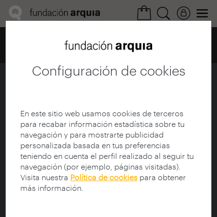
Home
Mediateca
Filmoteca
Detalle Documental
Configuración de cookies
Le Corbusier en la India
Ahmedabad y el capitolio de Chandigarh
En este sitio web usamos cookies de terceros
para recabar información estadística sobre tu
navegación y para mostrarte publicidad
personalizada basada en tus preferencias
teniendo en cuenta el perfil realizado al seguir tu
navegación (por ejemplo, páginas visitadas).
Visita nuestra
Política de cookies
para obtener
más información.