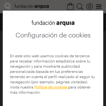
Home
Mediateca
Filmoteca
Detalle Documental
Configuración de cookies
Facultad de Ciencias
En este sitio web usamos cookies de terceros
para recabar información estadística sobre tu
navegación y para mostrarte publicidad
personalizada basada en tus preferencias
teniendo en cuenta el perfil realizado al seguir tu
navegación (por ejemplo, páginas visitadas).
Visita nuestra
Política de cookies
para obtener
más información.