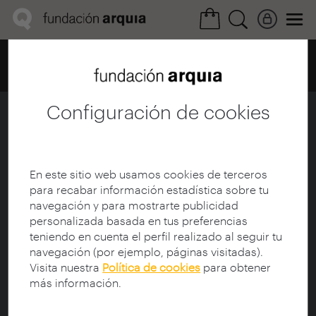
Home
Mediateca
Filmoteca
Detalle Documental
Configuración de cookies
Labor of Love
En este sitio web usamos cookies de terceros
para recabar información estadística sobre tu
navegación y para mostrarte publicidad
personalizada basada en tus preferencias
teniendo en cuenta el perfil realizado al seguir tu
navegación (por ejemplo, páginas visitadas).
Visita nuestra
Política de cookies
para obtener
más información.