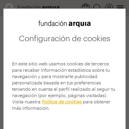
Home
Ficha usuario
Configuración de cookies
Álvaro Allona López
Arquitecto
En este sitio web usamos cookies de terceros
E.S. Arq. y Tecnología. - UCJC
para recabar información estadística sobre tu
RIOJA (LA) | ESPAÑA
navegación y para mostrarte publicidad
personalizada basada en tus preferencias
teniendo en cuenta el perfil realizado al seguir tu
navegación (por ejemplo, páginas visitadas).
Visita nuestra
Política de cookies
para obtener
más información.
"La arquitectura es la producción reflexiva de