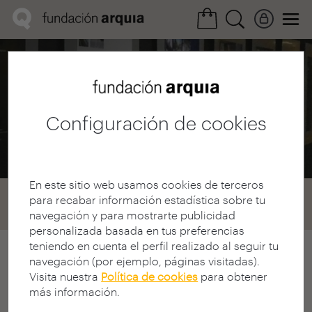
Área Profesional
/ Exposiciones
Le Corbusier en la India
Configuración de cookies
2008
En este sitio web usamos cookies de terceros
Home
Exposiciones
para recabar información estadística sobre tu
Le Corbusier en la India
navegación y para mostrarte publicidad
personalizada basada en tus preferencias
teniendo en cuenta el perfil realizado al seguir tu
Le Corbusier en la India
navegación (por ejemplo, páginas visitadas).
Visita nuestra
Política de cookies
para obtener
más información.