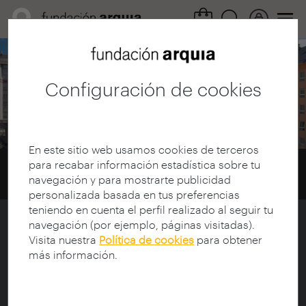
Área cultural /
Guías Itinerarios
Configuración de cookies
A Coruña
En este sitio web usamos cookies de terceros
para recabar información estadística sobre tu
Home
Guías Itinerarios
Guías
navegación y para mostrarte publicidad
A Coruña
personalizada basada en tus preferencias
teniendo en cuenta el perfil realizado al seguir tu
navegación (por ejemplo, páginas visitadas).
Itinerario A Coruña - Octubre 2012
Visita nuestra
Política de cookies
para obtener
más información.
Las obras visitadas fueron: