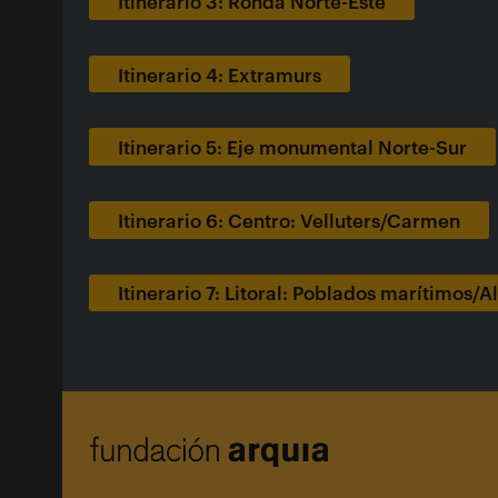
Itinerario 3: Ronda Norte-Este
Itinerario 4: Extramurs
Itinerario 5: Eje monumental Norte-Sur
Itinerario 6: Centro: Velluters/Carmen
Itinerario 7: Litoral: Poblados marítimos/A