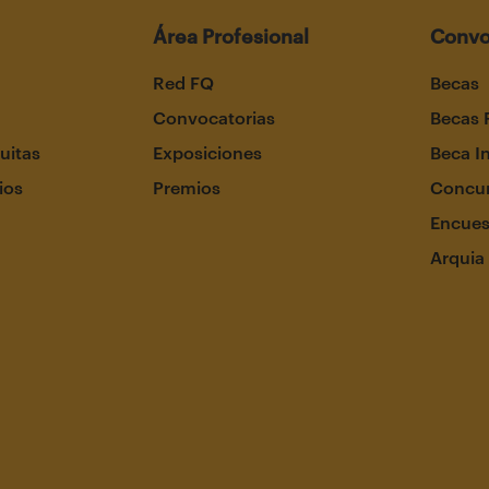
Área Profesional
Convo
Red FQ
Becas
Convocatorias
Becas 
uitas
Exposiciones
Beca I
ios
Premios
Concur
Encues
Arquia