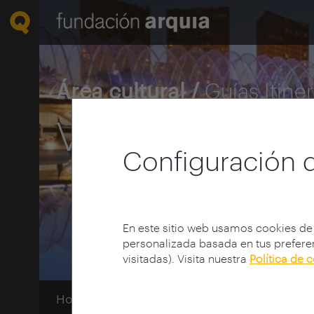
Área cultural /
Guías Itine
Valencia
Configuración 
En este sitio web usamos cookies de
personalizada basada en tus preferen
visitadas). Visita nuestra
Política de 
Home
Guías Itinerarios
Guías
Valencia