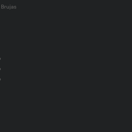
 Brujas
o
o
o