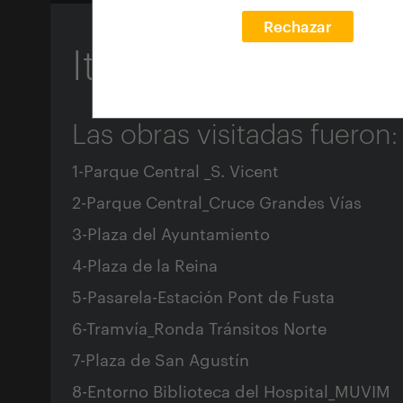
Rechazar
Itinerario Valenc
Las obras visitadas fueron:
1-Parque Central _S. Vicent
2-Parque Central_Cruce Grandes Vías
3-Plaza del Ayuntamiento
4-Plaza de la Reina
5-Pasarela-Estación Pont de Fusta
6-Tramvía_Ronda Tránsitos Norte
7-Plaza de San Agustín
8-Entorno Biblioteca del Hospital_MUVIM