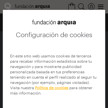
Home
Mediateca
Filmografía
Ficha Filmografía
Configuración de cookies
Kochuu
arquitectura japonesa : influencias y
origen
En este sitio web usamos cookies de terceros
para recabar información estadística sobre tu
navegación y para mostrarte publicidad
personalizada basada en tus preferencias
Director:
Wachtmeister, Jesper
teniendo en cuenta el perfil realizado al seguir tu
navegación (por ejemplo, páginas visitadas).
Tema:
Documentales, Arquitectura japonesa, Japón,
Visita nuestra
Política de cookies
para obtener
Arquitectura moderna -- S. XX, Arquitectura moderna --
más información.
S. XXI