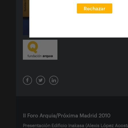
Rechazar
II Foro Arquia/Próxima Madrid 2010
Presentación
Edificio Inakasa
(
Alexis López Acosta