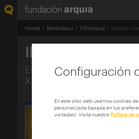
Home
Mediateca
Filmoteca
Detalle Co
II Foro Arquia/P
Explicación de las realizac
Configuración 
Xavier Iván
En este sitio web usamos cookies de
personalizada basada en tus preferen
visitadas). Visita nuestra
Política de 