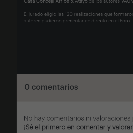
Casa Concejíl Arribe & Atayo
de los autores
VAU
El jurado eligió las
120 realizaciones
que formaron
autores pudieron presentar en directo en el
Foro.
0 comentarios
No hay comentarios ni valoraciones 
¡Sé el primero en comentar y valorar