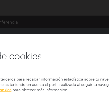
nferencia
róxima Madrid 2010
iones por parte de los selecciona
de cookies
 terceros para recabar información estadística sobre tu nav
Institución:
Fundación Arquia
cias teniendo en cuenta el perfil realizado al seguir tu nave
Lugar:
Madrid / ESPAÑA
cookies
para obtener más información.
Fecha:
21/10/2010
Tipología:
Seminarios y Congresos
Participantes:
López Acosta, Alexis
Protagonista:
López Acosta, Alexis, Díaz Mar