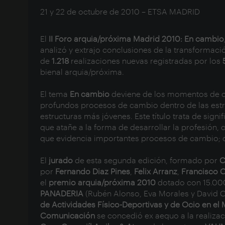
21 y 22 de octubre de 2010 – ETSA MADRID
El
II
Foro arquia/próxima Madrid 2010: En cambio
analizó y extrajo conclusiones de la transformaci
de
1.218
realizaciones nuevas registradas por los
bienal arquia/próxima.
El tema
En cambio
deviene de los momentos de c
profundos procesos de cambio dentro de las estru
estructuras más jóvenes. Este título trata de sign
que atañe a la forma de desarrollar la profesió
que evidencia importantes procesos de cambio; 
El
jurado
de esta segunda edición, formado por
C
por
Fernando Diaz Pines
,
Felix Arranz
,
Francisco C
el
premio arquia/próxima 2010
dotado con 15.000
PANADERIA
(Rubén Alonso, Eva Morales y David C
de Actividades Físico-Deportivas y de Ocio en el 
Comunicación
se concedió ex aequo a la realiza