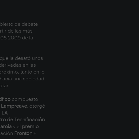
abierto de debate
rtir de las más
008-2009 de la
quella desató unos
derivadas en las
próximo, tanto en lo
 hacia una sociedad
tar.
ífico
compuesto
z Lampreave
, otorgó
s
LA
ro de Tecnificación
arcía
y el
premio
ización
Frontón +