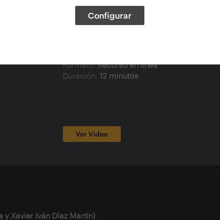
Autor - Congreso:
Foro Arquia/Próxima (2º.
Configurar
Tema:
Conferencias, Viviendas en bloques,
Palmas de Gran Canaria
Idioma V.O.:
Español
Tipo de documento:
Audiovisuales
Formato:
Recurso en línea
Duración:
12 minutos
Ver Video
 y Xavier Iván Díaz Martín)