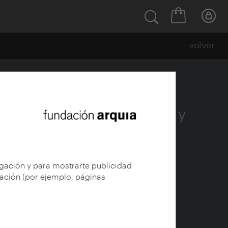
volver
dos:: Alexis López Acosta y
egación y para mostrarte publicidad
gación (por ejemplo, páginas
tin, Xavier Iván