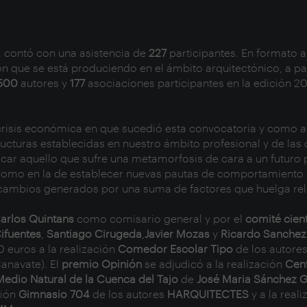
, contó con una asistencia de
227
participantes. En formato 
ón que se está produciendo en el ámbito arquitectónico, a pa
500
autores y
177
asociaciones participantes en la edición 2
risis económica en que sucedió esta convocatoria y como a
cturas establecidas en nuestro ámbito profesional y de las 
ificar aquello que sufre una metamorfosis de cara a un futuro 
n, como en la de establecer nuevas pautas de comportamiento
cambios generados por una suma de factores que huelga rela
arlos Quintans
como comisario general y por el
comité cient
ifuentes
,
Santiago Cirugeda
,
Javier Mozas
y
Ricardo Sanche
 euros a la realización
Comedor Escolar Tipo
de los autore
anavate). El
premio Opinión
se adjudicó a la realización
Cent
Medio Natural de la Cuenca del Tajo
de
José Maria Sánchez G
ción
Gimnasio 704
de los autores
HARQUITECTES
y a la real