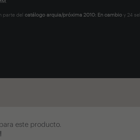
MM
.
 parte del
catálogo arquia/próxima 2010: En cambio
y
24 se
para este producto.
!