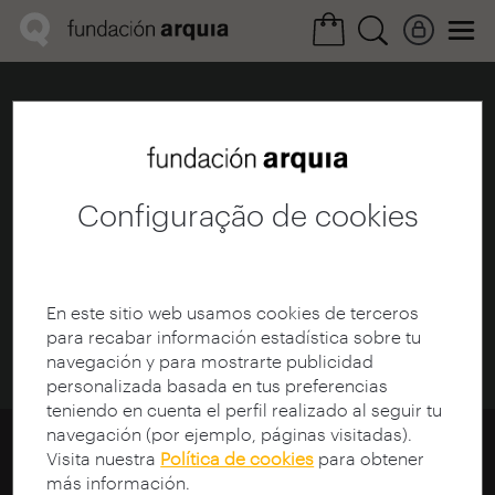
Ciclos e Eventos
Eventos /
Congressos
III "Minicongresso" de
Configuração de cookies
Teoria, História e Crítica
de Arquitetura: Venturi e
En este sitio web usamos cookies de terceros
nós
para recabar información estadística sobre tu
navegación y para mostrarte publicidad
personalizada basada en tus preferencias
teniendo en cuenta el perfil realizado al seguir tu
navegación (por ejemplo, páginas visitadas).
Home
Mediateca
Filmoteca
Visita nuestra
Política de cookies
para obtener
Ciclos y Eventos
Eventos / Congresos
más información.
III "Minicongreso" Venturi y nosotors