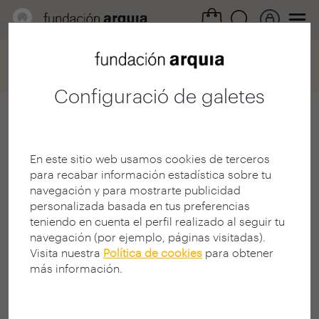
Home
Convocatorias
Becas
Ficha participación
Configuració de galetes
Álvaro Olivares Peralta
En este sitio web usamos cookies de terceros
Arquitecto
para recabar información estadística sobre tu
E.T.S. A - València - UPV
navegación y para mostrarte publicidad
VALÈNCIA | ESPANYA
personalizada basada en tus preferencias
www.sanchisolivares.com
teniendo en cuenta el perfil realizado al seguir tu
navegación (por ejemplo, páginas visitadas).
Visita nuestra
Política de cookies
para obtener
más información.