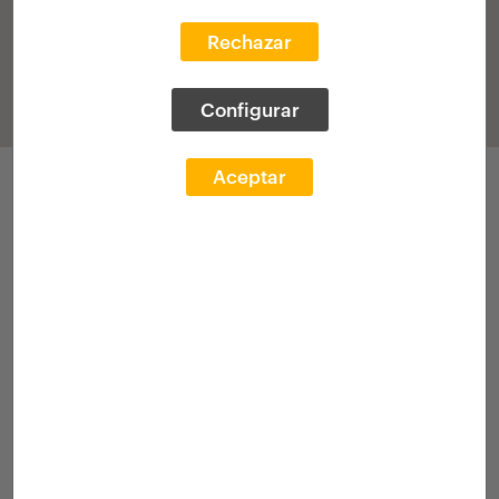
Rechazar
Configurar
Aceptar
Participacions
Convocatòria 2016
Exp. acadèmic
Concurs
Convocatòria 2017