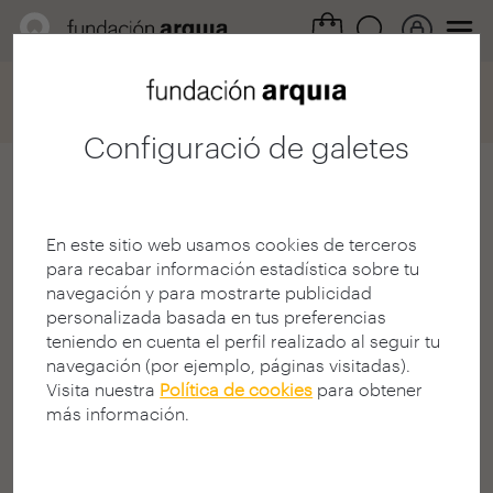
Home
Convocatorias
Becas
Ficha participación
Configuració de galetes
Javier Mola Cárdenes
En este sitio web usamos cookies de terceros
Arquitecto
para recabar información estadística sobre tu
E.T.S. A - Las Palmas - ULPGC
navegación y para mostrarte publicidad
LAS PALMAS | ESPANYA
personalizada basada en tus preferencias
teniendo en cuenta el perfil realizado al seguir tu
navegación (por ejemplo, páginas visitadas).
Visita nuestra
Política de cookies
para obtener
más información.