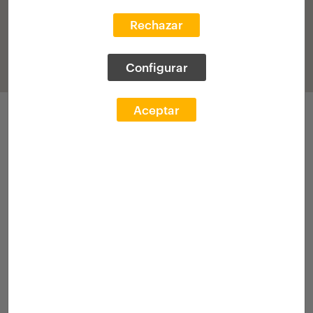
Rechazar
Configurar
Aceptar
Participacions
Convocatòria 2018
Exp. acadèmic
Concurs
[Beca]