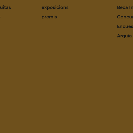
uitas
exposicions
Beca I
s
premis
Concur
Encues
Arquia