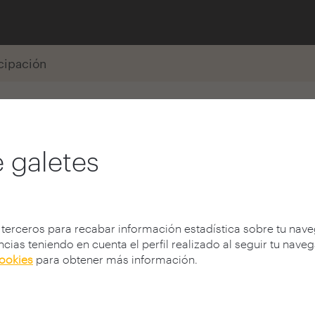
icipación
uedano Pemán
 galetes
 terceros para recabar información estadística sobre tu nav
cias teniendo en cuenta el perfil realizado al seguir tu nave
cookies
para obtener más información.