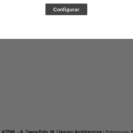
Configurar
:
AZPML - A. Zaera-Polo, M. Llaguno Architecture
| Pràctiques: