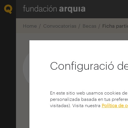
Home
Convocatorias
Becas
Ficha part
Claudia Baq
Configuració de
Estudiante
E.T.S. A - Madrid - UPM
MADRID | ESPANYA
En este sitio web usamos cookies de
personalizada basada en tus preferen
visitadas). Visita nuestra
Política de 