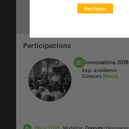
Rechazar
Participacions
Convocatòria 2018
Exp. acadèmic
Concurs
[Beca]
Beca 2018
Modalitat:
Concurs
| Destinació