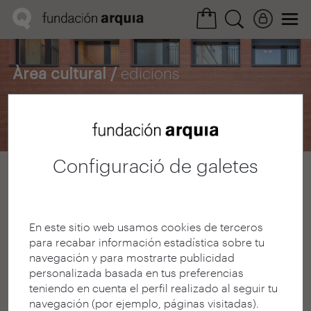
Àrea cultural /
edicions
arquia/mestres
Configuració de galetes
En este sitio web usamos cookies de terceros
< Seleccionar filtres
24 Resultados
para recabar información estadística sobre tu
navegación y para mostrarte publicidad
personalizada basada en tus preferencias
teniendo en cuenta el perfil realizado al seguir tu
navegación (por ejemplo, páginas visitadas).