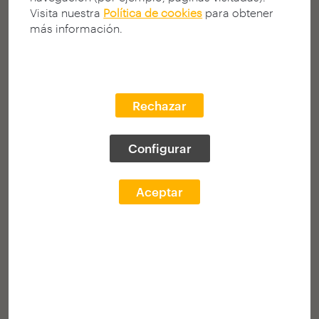
Visita nuestra
Política de cookies
para obtener
más información.
Rechazar
Publicación
Interior-exterior en la arquitectura nórdica
Configurar
Castillo Fuentealba, Carlos Ignacio
Colección: arquia/tesis 53
Aceptar