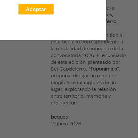
El jurado del concurso de la
Aceptar
XXVII edición arquia/becas,
formado por
Bet Capdeferro,
cofundadora de
bosch.capdeferro, ha emitido el
acta del fallo correspondiente a
la modalidad de concurso de la
convocatoria 2026. El enunciado
de esta edición, planteado por
Bet Capdeferro,
“Toponimias”
,
proponía dibujar un mapa de
tangibles e intangibles de un
lugar, explorando la relación
entre territorio, memoria y
arquitectura.
beques
19 junio 2026