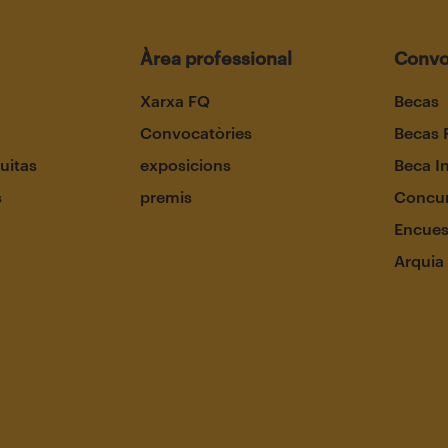
Àrea professional
Convo
Xarxa FQ
Becas
Convocatòries
Becas 
uitas
exposicions
Beca I
s
premis
Concur
Encues
Arquia