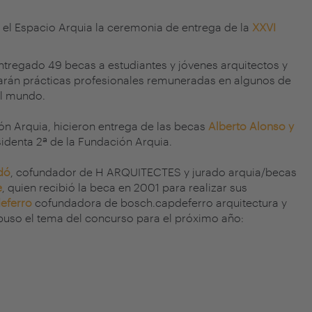
 el Espacio Arquia la ceremonia de entrega de la
XXVI
ntregado 49 becas a estudiantes y jóvenes arquitectos y
zarán prácticas profesionales remuneradas en algunos de
el mundo.
ión Arquia, hicieron entrega de las becas
Alberto Alonso y
sidenta 2ª de la
Fundación Arquia
.
dó
, cofundador de
H ARQUITECTES
y jurado arquia/becas
e
, quien recibió la beca en 2001 para realizar sus
eferro
cofundadora de bosch.capdeferro arquitectura y
opuso el tema del concurso para el próximo año: