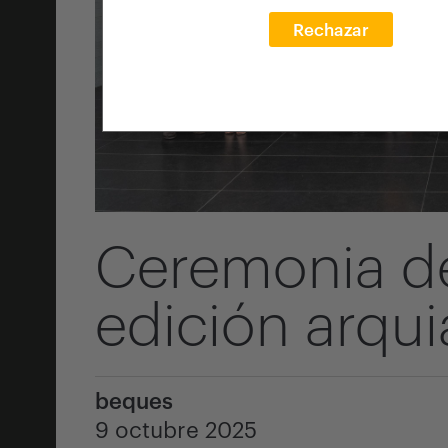
Rechazar
Ceremonia de
edición arqu
beques
9 octubre 2025