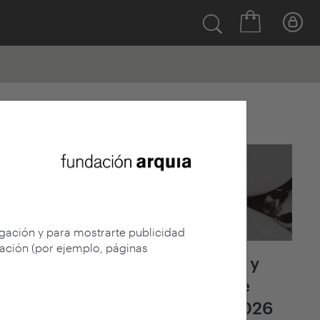
Últimas noticias
egación y para mostrarte publicidad
gación (por ejemplo, páginas
Fallo del jurado y
adjudicación de
arquia/becas 2026