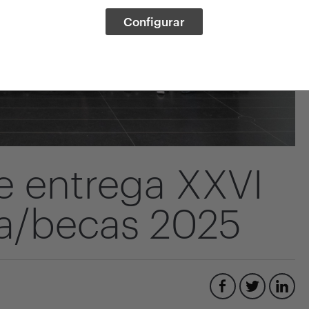
Configurar
 entrega XXVI
ia/becas 2025