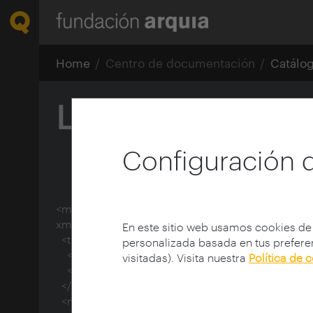
Home
Centro de documentación
Catálo
La arquitectura d
Configuración 
<mods xmlns:doc="http://www.lyncode.com/xoai" 
xmlns="http://www.openarchives.org/OAI/2.0/">

En este sitio web usamos cookies de
  <titleInfo>

personalizada basada en tus preferen
    <title>La arquitectura desde el interior, 1925-1937</title>

visitadas). Visita nuestra
Política de 
    <subtitle>Lilly Reich y Charlotte Perriand</subtitle>

  </titleInfo>

  <name type="personal">
