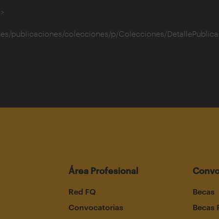
Área Profesional
Convo
Red FQ
Becas
Convocatorias
Becas 