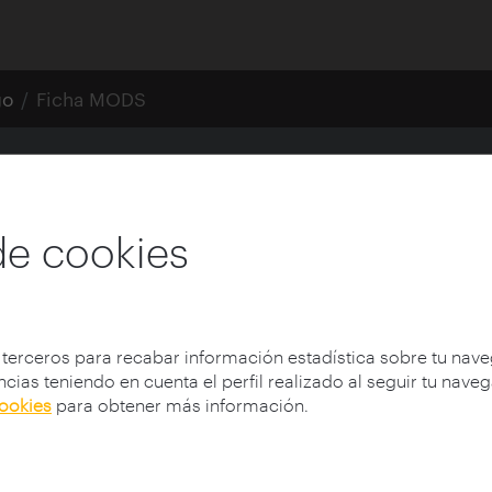
go
Ficha MODS
esde el interior, 192
de cookies
xmlns:xsi="http://www.w3.org/2001/XMLSchema-instance" 
 terceros para recabar información estadística sobre tu nav
cias teniendo en cuenta el perfil realizado al seguir tu nave
cookies
para obtener más información.