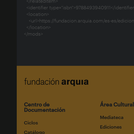
  </relatedItem>

  <identifier type="isbn">9788493940911</identifier>

  <location>

    <url>https://fundacion.arquia.com/es-es/ediciones/publicaciones/colecciones/p/Colecciones/DetallePublicacion/89</url>

  </location>

</mods>
Centro de
Área Cultural
Documentación
Mediateca
Ciclos
Ediciones
Catálogo