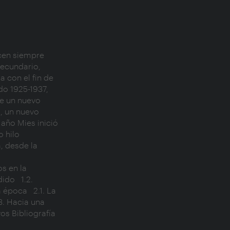
ecundario, 
 con el fin de 
do 1925-1937, 
e un nuevo 
, un nuevo 
año Mies inició 
 hilo 
, desde la 
do   1.2. 
época   2.1. La 
3. Hacia una 
os Bibliografía 