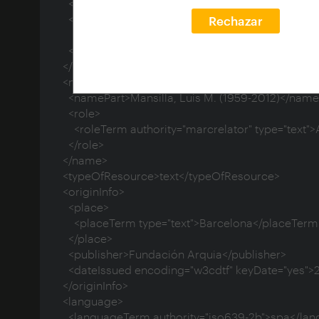
    <namePart>Melgarejo Belenguer, María</namePart>

    <role>

Rechazar
      <roleTerm authority="marcrelator" type="text">Author</roleTerm>

    </role>

  </name>

  <name type="personal">

    <namePart>Mansilla, Luis M. (1959-2012)</namePart>

    <role>

      <roleTerm authority="marcrelator" type="text">Author of introduction</roleTerm>

    </role>

  </name>

  <typeOfResource>text</typeOfResource>

  <originInfo>

    <place>

      <placeTerm type="text">Barcelona</placeTerm>

    </place>

    <publisher>Fundación Arquia</publisher>

    <dateIssued encoding="w3cdtf" keyDate="yes">2011</dateIssued>

  </originInfo>

  <language>

    <languageTerm authority="iso639-2b">spa</languageTerm>
