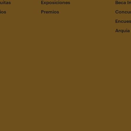
uitas
Exposiciones
Beca I
ios
Premios
Concur
Encues
Arquia