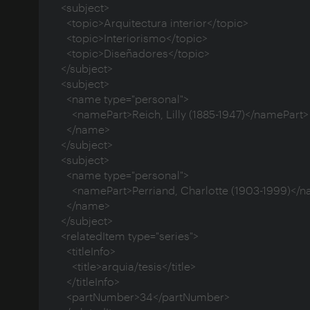
  <subject>

    <topic>Arquitectura interior</topic>

    <topic>Interiorismo</topic>

    <topic>Diseñadores</topic>

  </subject>

  <subject>

    <name type="personal">

      <namePart>Reich, Lilly (1885-1947)</namePart>

    </name>

  </subject>

  <subject>

    <name type="personal">

      <namePart>Perriand, Charlotte (1903-1999)</namePart>

    </name>

  </subject>

  <relatedItem type="series">

    <titleInfo>

      <title>arquia/tesis</title>

    </titleInfo>

    <partNumber>34</partNumber>
