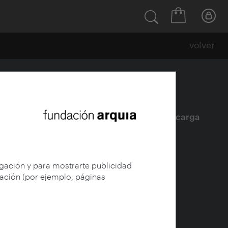
volver
5-1937
Ficha
|
|
Descarga
egación y para mostrarte publicidad
gación (por ejemplo, páginas