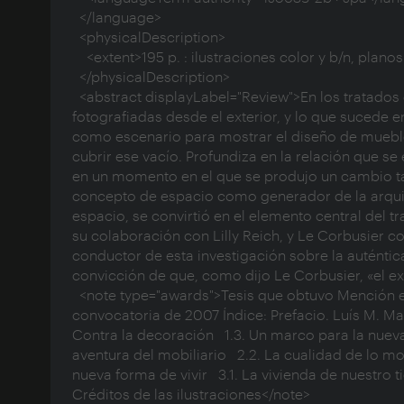
  </language>

  <physicalDescription>

    <extent>195 p. : ilustraciones color y b/n, planos ; 22 x 24 cm</extent>

  </physicalDescription>

  <abstract displayLabel="Review">En los tratados de la Historia de la Arquitectura, las obras principales aparecen siempre 
fotografiadas desde el exterior, y lo que sucede e
como escenario para mostrar el diseño de muebles. 
cubrir ese vacío. Profundiza en la relación que se e
en un momento en el que se produjo un cambio tan
concepto de espacio como generador de la arquitec
espacio, se convirtió en el elemento central del 
su colaboración con Lilly Reich, y Le Corbusier c
conductor de esta investigación sobre la auténtica 
convicción de que, como dijo Le Corbusier, «el exte
  <note type="awards">Tesis que obtuvo Mención en el VI Concurso de Tesis de la Fundación Caja de Arquitectos en la 
convocatoria de 2007 Índice: Prefacio. Luís M. Mansi
Contra la decoración   1.3. Un marco para la nueva
aventura del mobiliario   2.2. La cualidad de lo mo
nueva forma de vivir   3.1. La vivienda de nuestro t
Créditos de las ilustraciones</note>
