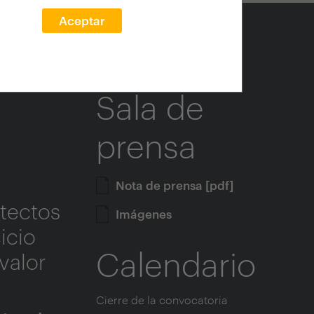
Aceptar
Sala de
prensa
Nota de prensa [pdf]
itectos
Imágenes
icio
Calendario
valor
Cierre de la convocatoria