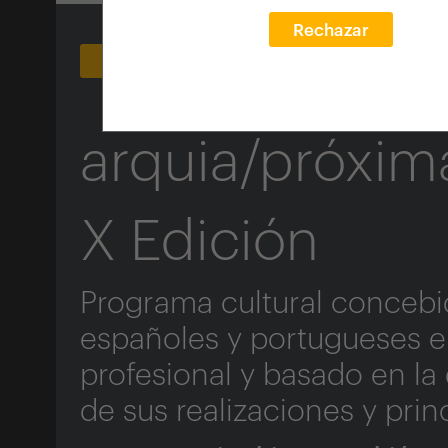
Rechazar
X Festival arquia/próxima 2026 - TERRIT
arquia/próxim
X Edición
Programa cultural concebid
españoles y portugueses en
profesional y basado en la
de sus realizaciones y pri