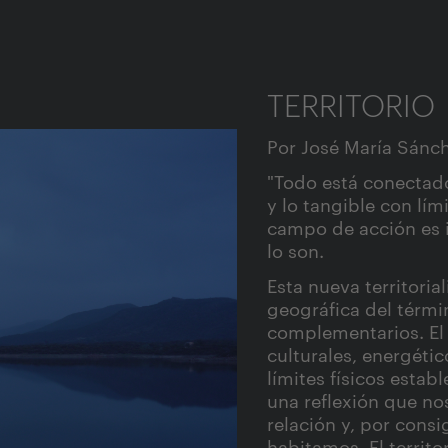
TERRITORIO
Por José María Sánch
"Todo está conectad
y lo tangible con lím
campo de acción es i
lo son.
Esta nueva territori
geográfica del térmi
complementarios. El t
culturales, energéti
límites físicos esta
una reflexión que n
relación y, por cons
habitamos. El territ