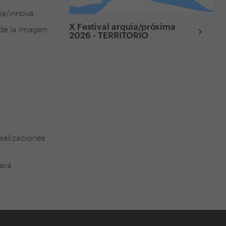
ia/innova.
X Festival arquia/próxima
 de la imagen
2026 - TERRITORIO
realizaciones
.
cará