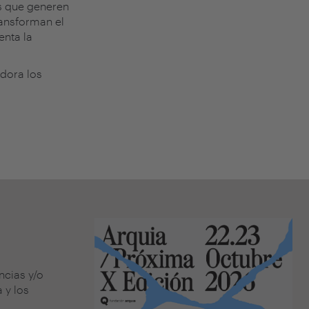
as que generen
ransforman el
enta la
adora los
ncias y/o
 y los