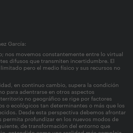
ez García:
o; nos movemos constantemente entre lo virtual
ites difusos que transmiten incertidumbre. El
limitado pero el medio físico y sus recursos no
alidad, en continuo cambio, supera la condición
no para adentrarse en otros aspectos
erritorio no geográfico se rige por factores
cos o ecológicos tan determinantes o más que los
blecidos. Desde esta perspectiva debemos afrontar
os permita profundizar en los nuevos modos de
iguiente, de transformación del entorno que
orio, entendido como una realidad más compleja,