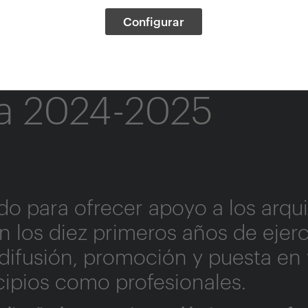
Configurar
ORIO - Catalogadas
a 2024-2025
o para ofrecer apoyo a los arqu
 los diez primeros años de ejerc
 difusión, promoción y puesta en 
ncipios como profesionales.