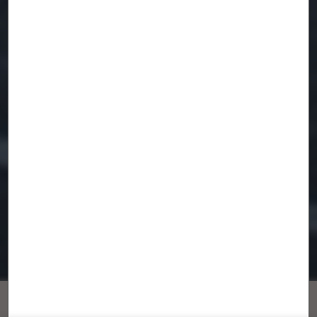
Tirando la onda a la escala 1/1
PKMN [pac-man]
×
Taller con el TECHII de CHihuahua para
Suscríbete a nuestro newsletter