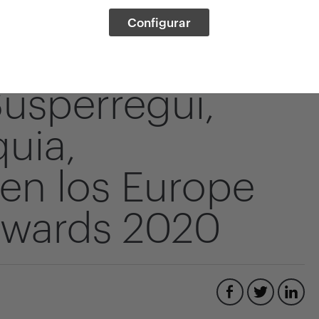
Configurar
usperregui,
uia,
en los Europe
wards 2020