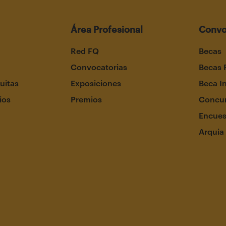
Área Profesional
Convo
Red FQ
Becas
Convocatorias
Becas 
uitas
Exposiciones
Beca I
ios
Premios
Concur
Encues
Arquia