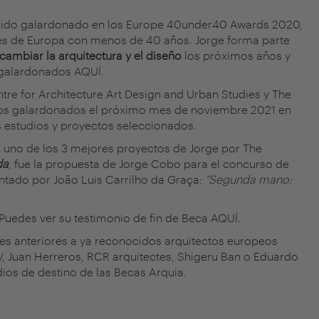
 sido galardonado en los
Europe 40under40 Awards 2020
,
es de Europa con menos de 40 años. Jorge forma parte
cambiar la arquitectura y el diseño
los próximos años y
s galardonados
AQUÍ
.
re for Architecture Art Design and Urban Studies y The
os galardonados el próximo mes de noviembre 2021 en
s estudios y proyectos seleccionados.
 uno de los
3 mejores proyectos
de Jorge por The
da
, fue la propuesta de Jorge Cobo para el concurso de
ntado por João Luis Carrilho da Graça:
“Segunda mano:
 Puedes ver su testimonio de fin de Beca
AQUÍ
.
s anteriores a ya reconocidos arquitectos europeos
V, Juan Herreros, RCR arquitectes, Shigeru Ban o Eduardo
ios de destino de las Becas Arquia.