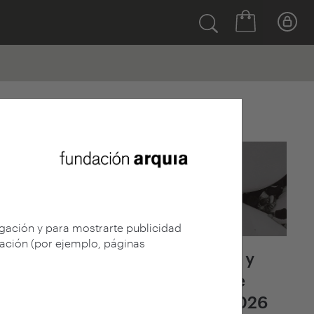
Últimas noticias
egación y para mostrarte publicidad
gación (por ejemplo, páginas
Fallo del jurado y
adjudicación de
arquia/becas 2026