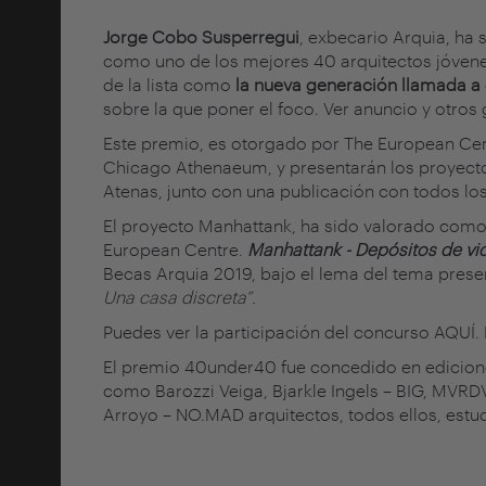
Jorge Cobo Susperregui
, exbecario Arquia, ha
como uno de los mejores 40 arquitectos jóven
de la lista como
la nueva generación llamada a 
sobre la que poner el foco. Ver anuncio y otro
Este premio, es otorgado por The European Cent
Chicago Athenaeum, y presentarán los proyect
Atenas, junto con una publicación con todos lo
El proyecto Manhattank, ha sido valorado como
European Centre.
Manhattank - Depósitos de vi
Becas Arquia 2019, bajo el lema del tema prese
Una casa discreta”.
Puedes ver la participación del concurso
AQUÍ
.
El premio 40under40 fue concedido en edicione
como Barozzi Veiga, Bjarkle Ingels – BIG, MVRD
Arroyo – NO.MAD arquitectos, todos ellos, estud