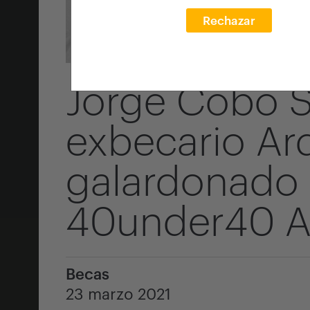
Rechazar
Jorge Cobo S
exbecario Arq
galardonado 
40under40 A
Becas
23 marzo 2021