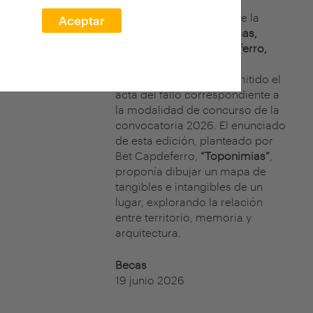
El jurado del concurso de la
Aceptar
XXVII edición arquia/becas,
formado por
Bet Capdeferro,
cofundadora de
bosch.capdeferro, ha emitido el
acta del fallo correspondiente a
la modalidad de concurso de la
convocatoria 2026. El enunciado
de esta edición, planteado por
Bet Capdeferro,
“Toponimias”
,
proponía dibujar un mapa de
tangibles e intangibles de un
lugar, explorando la relación
entre territorio, memoria y
arquitectura.
Becas
19 junio 2026