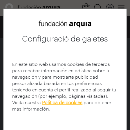
Home
Centro de documentación
Catálogo
Fitxa MODS
Configuració de galetes
Arquitectura en GRIS –
geometrías, estructuras,
arquetipos, luz
En este sitio web usamos cookies de terceros
para recabar información estadística sobre tu
navegación y para mostrarte publicidad
Ficha
|
|
Descarga
personalizada basada en tus preferencias
teniendo en cuenta el perfil realizado al seguir tu
navegación (por ejemplo, páginas visitadas).
<mods xmlns:doc="http://www.lyncode.com/xoai" 
Visita nuestra
Política de cookies
para obtener
xmlns:xsi="http://www.w3.org/2001/XMLSchema-
más información.
instance" 
xmlns="http://www.openarchives.org/OAI/2.0/">

  <titleInfo>
