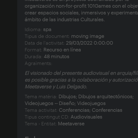
organización non-for-profit 101Games con el obje
crear espacios sociales, inmersivos y experimenta
ámbito de las industrias Culturales.
Idioma:
spa
Tipus de document:
moving image
Data de l'activitat:
29/03/2022 0:00:00
Format:
Recurso en línea
Durada:
48 minutos
Agraïments:
El visionado del presente audiovisual en arquia/f
es posible gracias a la colaboración y autorizaci
Meetaverse
y
Luis Delgado
.
Tema matèria:
Dibujos; Dibujos arquitectónicos;
Videojuegos -- Diseño; Videojuegos
Tema activitat:
Conferencias; Conferencias
Tipus contingut CD:
Audiovisuales
Tema - Entitat:
Meetaverse