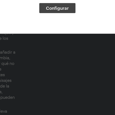
ria se
Configurar
en
 Le
,
isajes y
 los
añadir a
umbia,
 qué no
e
tes
isajes
de la
a
,
o pueden
leva