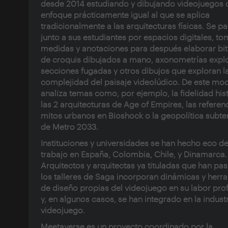
desde 2014 estudiando y dibujando videojuegos 
enfoque prácticamente igual al que se aplica
tradicionalmente a las arquitecturas físicas. Se p
junto a sus estudiantes por espacios digitales, t
medidas y anotaciones para después elaborar bi
de croquis dibujados a mano, axonometrías expl
secciones fugadas y otros dibujos que exploran l
complejidad del paisaje videolúdico. De este mo
analiza temas como, por ejemplo, la fidelidad his
las 2 arquitecturas de Age of Empires, las referen
mitos urbanos en Bioshock o la geopolítica subte
de Metro 2033.
Instituciones y universidades se han hecho eco de
trabajo en España, Colombia, Chile, y Dinamarca.
Arquitectos y arquitectas ya tituladas que han pa
los talleres de Saga incorporan dinámicas y herr
de diseño propias del videojuego en su labor pro
y, en algunos casos, se han integrado en la industr
videojuego.
Meetaverse
es un proyecto coordinado por la