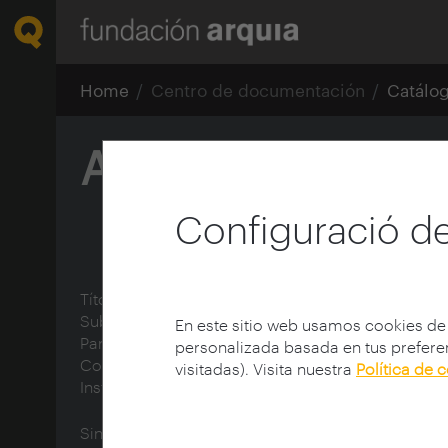
Home
Centro de documentación
Catálo
Arquitectos dib
Configuració de
Títol:
Arquitectos dibujando videojuegos
Subtítol:
[Conferencia Manuel Saga]
En este sitio web usamos cookies de
Participant:
Saga, Manuel
personalizada basada en tus preferen
Contribució:
Meetaverse
visitadas). Visita nuestra
Política de 
Institució cedent:
Meetaverse
Sinopsi: