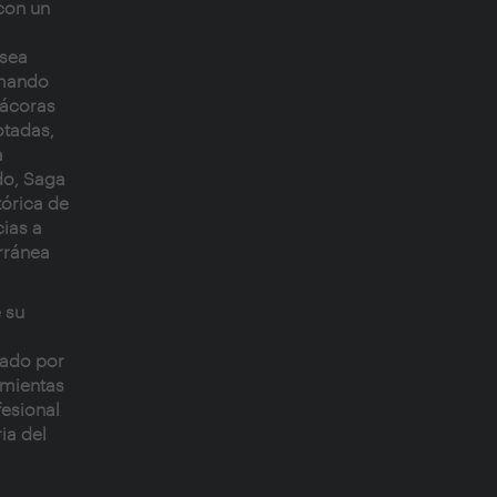
con un
asea
omando
tácoras
otadas,
a
do, Saga
tórica de
cias a
rránea
 su
sado por
amientas
fesional
ia del