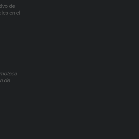
tivo de
les en el
ilmoteca
ón de