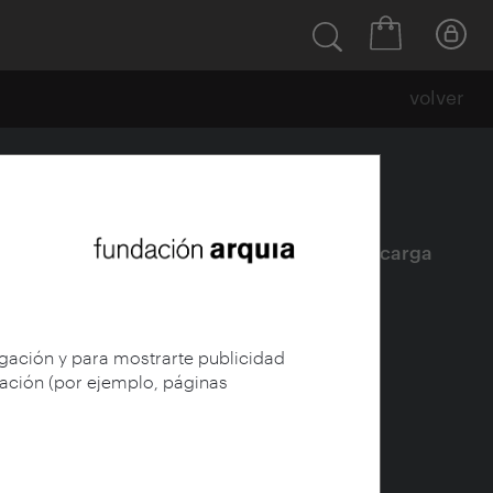
volver
Ficha
|
|
Descarga
egación y para mostrarte publicidad
gación (por ejemplo, páginas