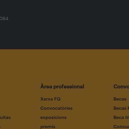
1064
Àrea professional
Convo
Xarxa FQ
Becas
Convocatòries
Becas 
uitas
exposicions
Beca I
s
premis
Concur