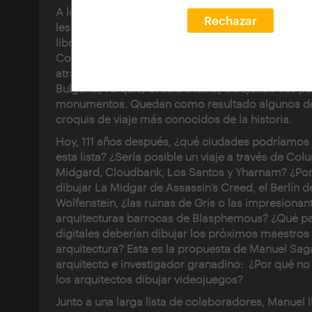
A los grandes
arquitectos y arquitectas
de la histo
Rechazar
les conoce casi siempre por sus
dibujos.
Dibujos 
libretas, planos y servilletas. Por ejemplo, en 1911,
Corbusier partía hacia su gran viaje formativo
atravesando Alemania, Bohemia, Serbia, Rumanía
Bulgaria, Turquía, Grecia e Italia, dibujando sus pa
monumentos. Quedan como resultado algunos de
croquis de viaje más conocidos de la historia.
Hoy, 111 años después, ¿qué ciudades podríamos 
esta lista? ¿Sería posible un viaje a través de Col
Midgard, Cloudbank, Los Santos y Yharnam? ¿Por
dibujar La Midgar de Assassin’s Creed, el Berlín d
Wolfenstein, ¿las ruinas de Gris o las impresionan
arquitecturas barrocas de Blasphemous? ¿Qué pa
digitales deberían dibujar los próximos maestros 
arquitectura? Esta es la propuesta de
Manuel Sag
arquitecto e investigador granadino: ¿Por qué n
los
arquitectos dibujar videojuegos
?
Junto a una larga lista de colaboradores, Manuel l