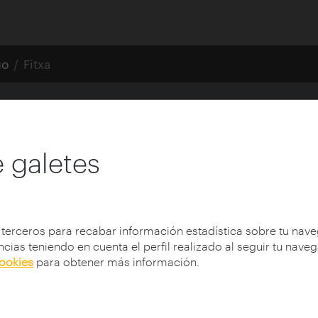
go
Fitxa
ujando videojuegos
 galetes
 terceros para recabar información estadística sobre tu nav
cias teniendo en cuenta el perfil realizado al seguir tu nave
cookies
para obtener más información.