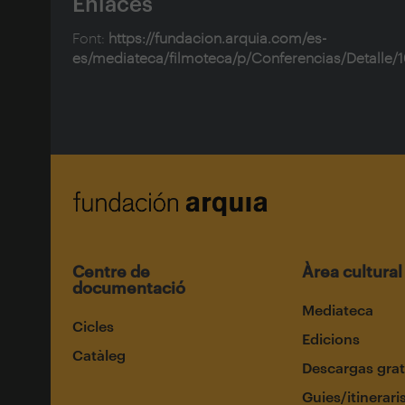
Enlaces
Font:
https://fundacion.arquia.com/es-
es/mediateca/filmoteca/p/Conferencias/Detalle/
Centre de
Àrea cultural
documentació
Mediateca
Cicles
Edicions
Catàleg
Descargas grat
Guies/itinerari