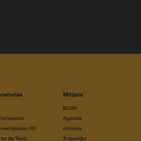
catorias
Mitjans
BLOG
Formación
Agenda
nvestigación NY
notícies
so de Tesis
Arquetips