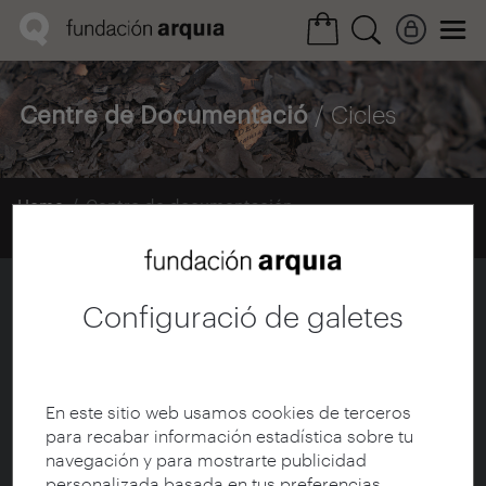
Centre de Documentació
/ Cicles
Home
Centro de documentación
Ciclos
Berlín
Ars Ignis.
La poesía de la
Configuració de galetes
destrucción
En este sitio web usamos cookies de terceros
para recabar información estadística sobre tu
navegación y para mostrarte publicidad
personalizada basada en tus preferencias