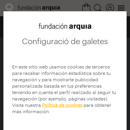
Home
Mediateca
Filmoteca
Detalle Documental
Configuració de galetes
Parrot by Starck
En este sitio web usamos cookies de terceros
para recabar información estadística sobre tu
navegación y para mostrarte publicidad
personalizada basada en tus preferencias
teniendo en cuenta el perfil realizado al seguir tu
navegación (por ejemplo, páginas visitadas).
Visita nuestra
Política de cookies
para obtener
más información.