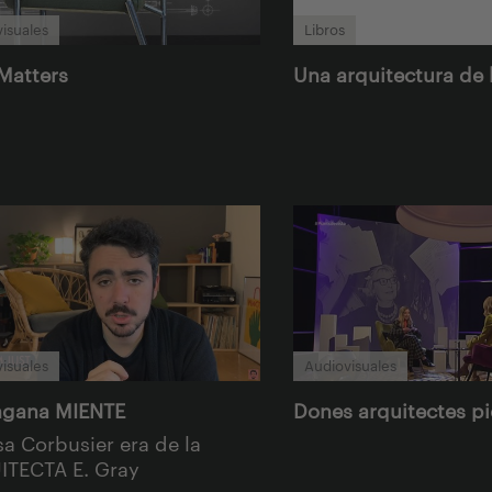
isuales
Libros
Matters
Una arquitectura de
isuales
Audiovisuales
ngana MIENTE
Dones arquitectes p
sa Corbusier era de la
TECTA E. Gray