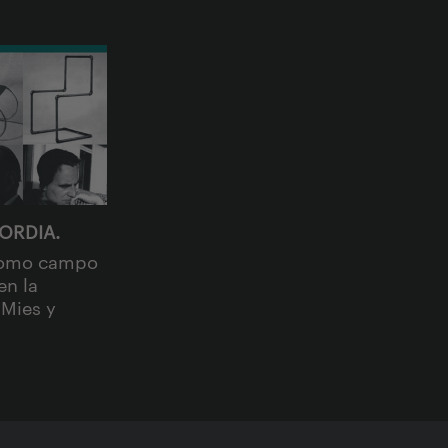
CORDIA.
como campo
en la
 Mies y