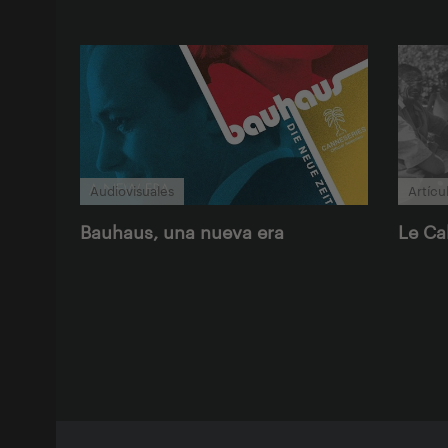
Audiovisuales
Artícu
Bauhaus, una nueva era
Le C