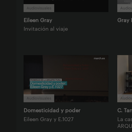
Audiovisuales
Audiov
Eileen Gray
Gray 
Invitación al viaje
Audiovisuales
Audiov
Domesticidad y poder
C. Ta
Eileen Gray y E.1027
La ca
ARQUI