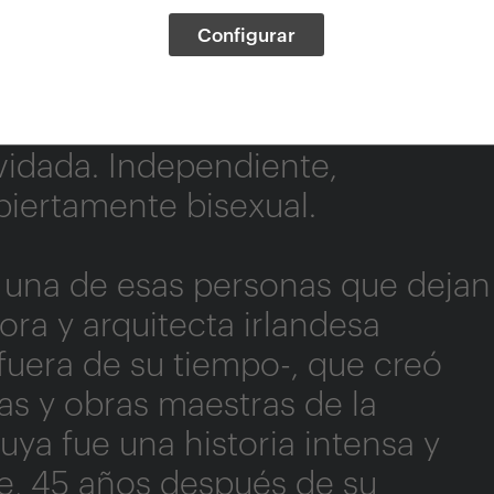
Configurar
iva incansable. Camaleónica,
nar. Admirada y envidiada, y sin
lvidada. Independiente,
biertamente bisexual.
e una de esas personas que dejan
dora y arquitecta irlandesa
fuera de su tiempo-, que creó
cas y obras maestras de la
uya fue una historia intensa y
ue, 45 años después de su