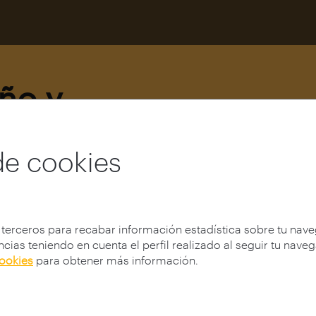
eño y
a una nueva
de cookies
 terceros para recabar información estadística sobre tu nav
cias teniendo en cuenta el perfil realizado al seguir tu nave
cookies
para obtener más información.
Eileen Gray