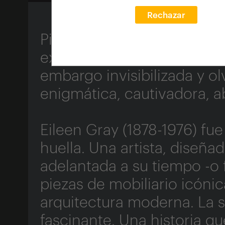
Rechazar
Pionera, visionaria. Creat
experimental, multidiscipli
embargo invisibilizada y o
enigmática, cautivadora, a
Eileen Gray (1878-1976) fu
huella. Una artista, diseña
adelantada a su tiempo -o 
piezas de mobiliario icóni
arquitectura moderna. La s
fascinante. Una historia q