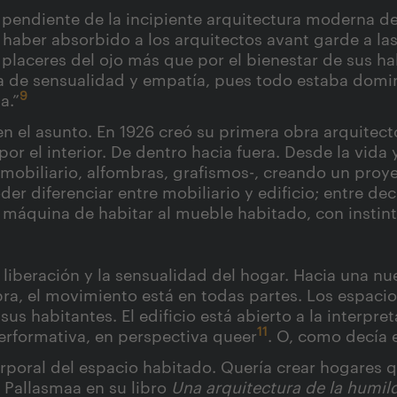
a pendiente de la incipiente arquitectura moderna de
 haber absorbido a los arquitectos avant garde a la
 placeres del ojo más que por el bienestar de sus ha
alta de sensualidad y empatía, pues todo estaba dom
9
a.”
n el asunto. En 1926 creó su primera obra arquitectó
por el interior. De dentro hacia fuera. Desde la vida
r, mobiliario, alfombras, grafismos-, creando un proye
er diferenciar entre mobiliario y edificio; entre dec
 máquina de habitar al mueble habitado, con instint
a liberación y la sensualidad del hogar. Hacia una nue
obra, el movimiento está en todas partes. Los espacio
us habitantes. El edificio está abierto a la interpret
11
erformativa, en perspectiva queer
. O, como decía 
rporal del espacio habitado. Quería crear hogares q
 Pallasmaa en su libro
Una arquitectura de la humil