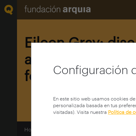
Eileen Gray: dis
arquitectura par
Configuración 
forma de vivir
En este sitio web usamos cookies de
personalizada basada en tus preferen
visitadas). Visita nuestra
Política de 
Home
Centro de documentación
Ciclos