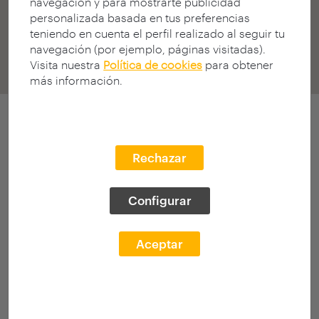
navegación y para mostrarte publicidad
personalizada basada en tus preferencias
teniendo en cuenta el perfil realizado al seguir tu
navegación (por ejemplo, páginas visitadas).
Visita nuestra
Política de cookies
para obtener
más información.
Participaciones
XI Edición 2026-2027
Rechazar
Configurar
Aceptar