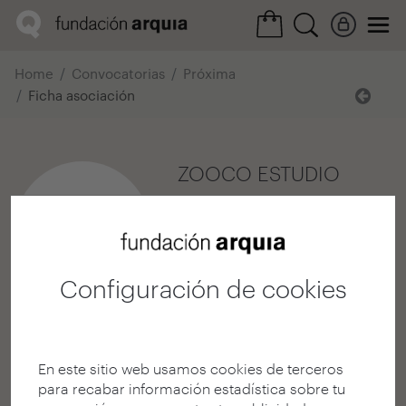
Home
Convocatorias
Próxima
Ficha asociación
ZOOCO ESTUDIO
Estudio profesional
MADRID | ESPAÑA
www.zooco.es
Configuración de cookies
En este sitio web usamos cookies de terceros
para recabar información estadística sobre tu