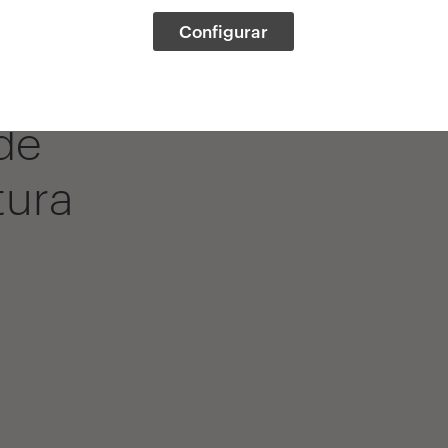
Configurar
de
tura