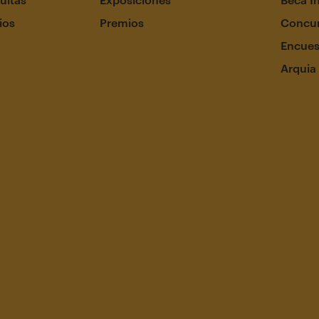
ios
Premios
Concur
Encues
Arquia