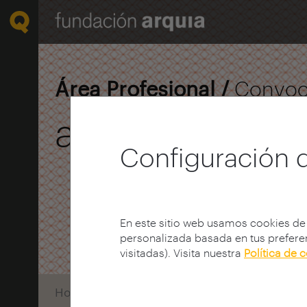
Área Profesional /
Convoc
arquia / tesis
Configuración 
En este sitio web usamos cookies de
personalizada basada en tus preferen
visitadas). Visita nuestra
Política de 
Home
Convocatorias
Tesis
XI Edición 