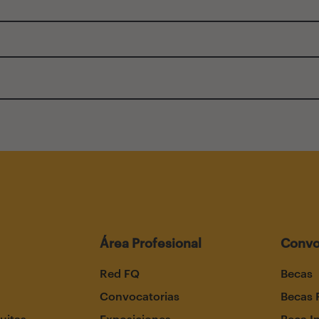
Área Profesional
Convo
Red FQ
Becas
Convocatorias
Becas 
uitas
Exposiciones
Beca I