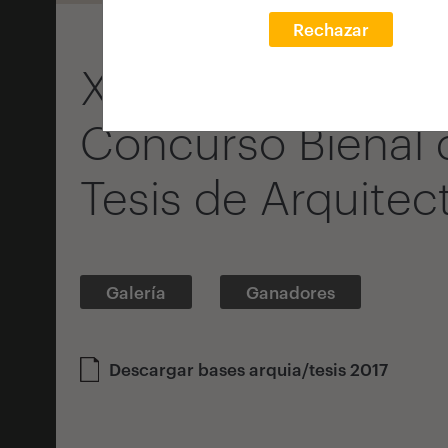
Rechazar
XI Convocatoria
Concurso Bienal 
Tesis de Arquitec
Galería
Ganadores
Descargar bases arquia/tesis 2017