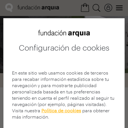
Área Profesional
/ Exposiciones
Becas 2008
Configuración de cookies
2008
En este sitio web usamos cookies de terceros
para recabar información estadística sobre tu
Home
Exposiciones
Becas 2008
navegación y para mostrarte publicidad
personalizada basada en tus preferencias
teniendo en cuenta el perfil realizado al seguir tu
Becas 2008
navegación (por ejemplo, páginas visitadas).
Visita nuestra
Política de cookies
para obtener
más información.
150%