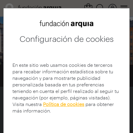
Área cultural /
Guías itinerarios
Configuración de cookies
A Coruña
En este sitio web usamos cookies de terceros
para recabar información estadística sobre tu
Home
Guías Itinerarios
Guías
navegación y para mostrarte publicidad
A Coruña
personalizada basada en tus preferencias
teniendo en cuenta el perfil realizado al seguir tu
navegación (por ejemplo, páginas visitadas).
Itinerario A Coruña - Outubro 2012
Visita nuestra
Política de cookies
para obtener
más información.
As obras visitadas foron: