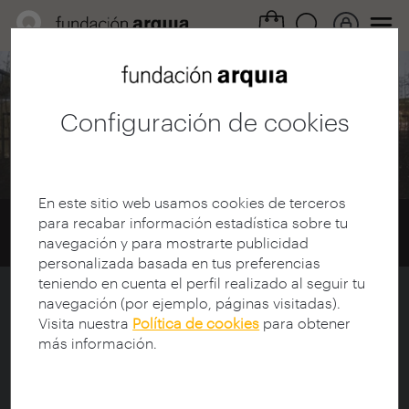
Área cultural /
Guías itinerarios
Configuración de cookies
Barcelona
En este sitio web usamos cookies de terceros
Home
Guías Itinerarios
Guías
para recabar información estadística sobre tu
navegación y para mostrarte publicidad
Barcelona
personalizada basada en tus preferencias
teniendo en cuenta el perfil realizado al seguir tu
navegación (por ejemplo, páginas visitadas).
Itinerario Barcelona - Outubro 2015
Visita nuestra
Política de cookies
para obtener
más información.
As obras visitadas foron: