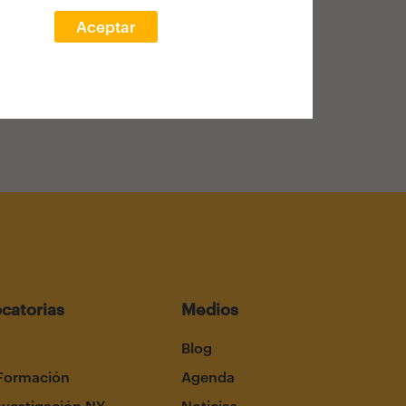
Aceptar
catorias
Medios
Blog
Formación
Agenda
nvestigación NY
Noticias