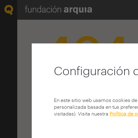
404
Configuración 
¡Página no 
En este sitio web usamos cookies de
personalizada basada en tus preferen
¿Busca algo en la We
visitadas). Visita nuestra
Política de 
La página solicitada puede no estar disp