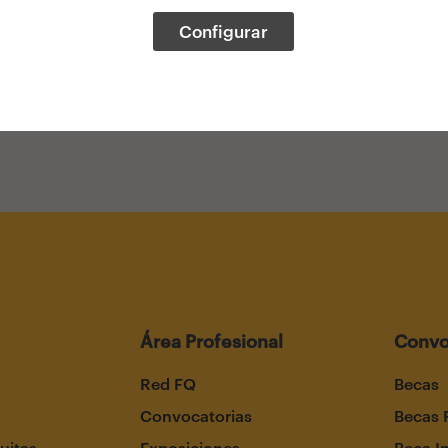
Configurar
Área Profesional
Convo
Red FQ
Becas
Convocatorias
Becas 
uitas
Exposiciones
Beca I