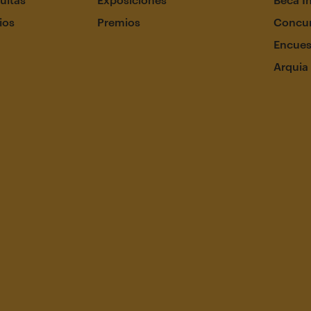
ios
Premios
Concur
Encues
Arquia