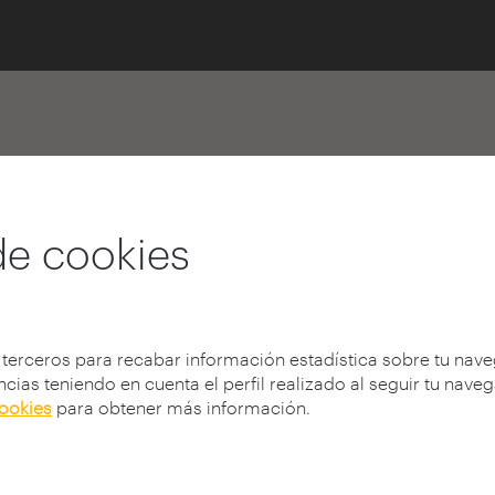
de cookies
encontrada!
 terceros para recabar información estadística sobre tu nav
cias teniendo en cuenta el perfil realizado al seguir tu nave
b?
cookies
para obtener más información.
onible, haber cambiado de dirección (URL), o no existir.