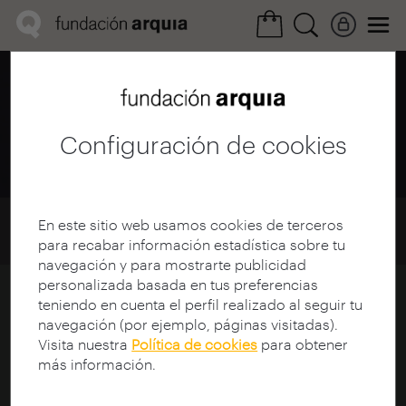
Área cultural /
Mediateca
Filmoteca
Configuración de cookies
Home
Mediateca
Filmoteca
En este sitio web usamos cookies de terceros
Ciclos y Eventos
para recabar información estadística sobre tu
navegación y para mostrarte publicidad
personalizada basada en tus preferencias
Categorías de Ciclos / Eventos
teniendo en cuenta el perfil realizado al seguir tu
navegación (por ejemplo, páginas visitadas).
Visita nuestra
Política de cookies
para obtener
más información.