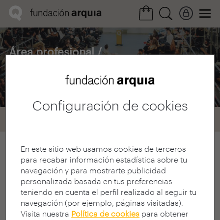
Área profesional /
Foro
Configuración de cookies
Home
Foro
En este sitio web usamos cookies de terceros
Acerca de Foro
para recabar información estadística sobre tu
navegación y para mostrarte publicidad
Arquia/próxima mostra as realizacións
personalizada basada en tus preferencias
das vindeiras xeracións de arquitectos
teniendo en cuenta el perfil realizado al seguir tu
españois, publicadas e explicadas polos
navegación (por ejemplo, páginas visitadas).
seus autores. É un sitio aberto para
Visita nuestra
Política de cookies
para obtener