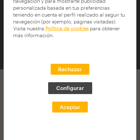
do Centro de documentación dende un
navegación y para mostrarte publicidad
punto de vista transversal e
personalizada basada en tus preferencias
teniendo en cuenta el perfil realizado al seguir tu
interdisciplinario ademais de potenciar a
navegación (por ejemplo, páginas visitadas).
exploración do catálogo por bloques
Visita nuestra
Política de cookies
para obtener
programáticos.
más información.
Seguir lendo >
Rechazar
Configurar
Aceptar