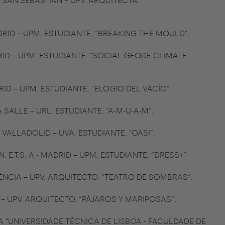
 MADRID – UPM. ESTUDIANTE. “BREAKING THE MOULD”.
MADRID – UPM. ESTUDIANTE. “SOCIAL GEODE CLIMATE
DRID – UPM. ESTUDIANTE. “ELOGIO DEL VACÍO”.
LA SALLE – URL. ESTUDIANTE. “A-M-U-A-M”.
- VALLADOLID – UVA. ESTUDIANTE. “OASI”.
N. E.T.S. A - MADRID – UPM. ESTUDIANTE. “DRESS+”
ALÈNCIA – UPV. ARQUITECTO. “TEATRO DE SOMBRAS”.
IA – UPV. ARQUITECTO. “PÁJAROS Y MARIPOSAS”.
VA "UNIVERSIDADE TÉCNICA DE LISBOA - FACULDADE DE