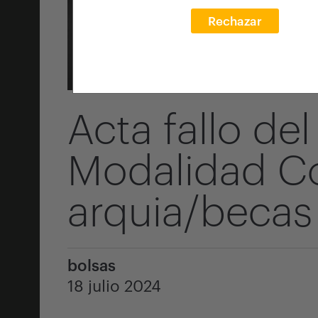
Rechazar
Acta fallo de
Modalidad C
arquia/becas
bolsas
18 julio 2024