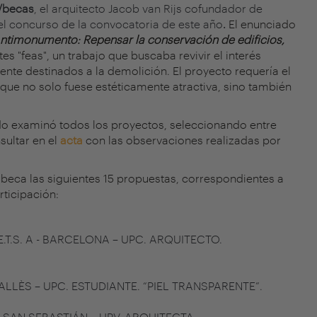
a/becas
, el arquitecto Jacob van Rijs cofundador de
del concurso de la convocatoria de este año
.
El enunciado
ntimonumento: Repensar la conservación de edificios,
es "feas", un trabajo que buscaba revivir el interés
ente destinados a la demolición. El proyecto requería el
que no solo fuese estéticamente atractiva, sino también
ado examinó todos los proyectos, seleccionando entre
sultar en el
acta
con las observaciones realizadas por
beca las siguientes 15 propuestas, correspondientes a
rticipación:
.T.S. A - BARCELONA – UPC. ARQUITECTO.
 VALLÈS – UPC. ESTUDIANTE. “PIEL TRANSPARENTE”.
 - SAN SEBASTIÁN – UPV. ARQUITECTA.