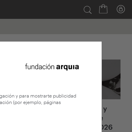
Últimas noticias
egación y para mostrarte publicidad
gación (por ejemplo, páginas
Fallo del jurado y
adjudicación de
arquia/becas 2026