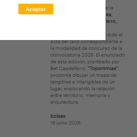
El jurado del concurso de la
Aceptar
XXVII edición arquia/becas,
formado por
Bet Capdeferro,
cofundadora de
bosch.capdeferro, ha emitido el
acta del fallo correspondiente a
la modalidad de concurso de la
convocatoria 2026. El enunciado
de esta edición, planteado por
Bet Capdeferro,
“Toponimias”
,
proponía dibujar un mapa de
tangibles e intangibles de un
lugar, explorando la relación
entre territorio, memoria y
arquitectura.
bolsas
19 junio 2026