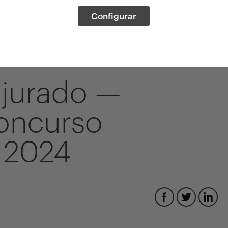
Configurar
l jurado —
oncurso
 2024