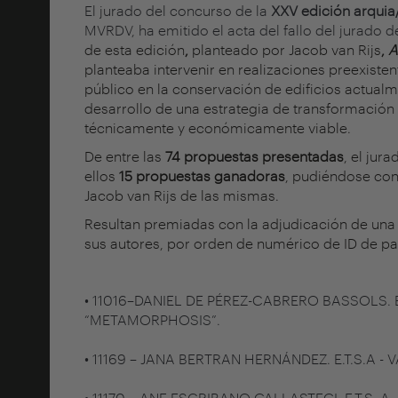
El jurado del concurso de la
XXV edición arqui
MVRDV, ha emitido el acta del fallo del jurado 
de esta edición
,
planteado por Jacob van Rijs
,
A
planteaba intervenir en realizaciones preexistent
público en la conservación de edificios actualm
desarrollo de una estrategia de transformación 
técnicamente y económicamente viable.
De entre las
74
propuestas presentadas
, el jur
ellos
15 propuestas ganadoras
, pudiéndose con
Jacob van Rijs de las mismas.
Resultan premiadas con la adjudicación de una 
sus autores, por orden de numérico de ID de pa
• 11016–DANIEL DE PÉREZ-CABRERO BASSOLS. E
“METAMORPHOSIS”.
• 11169 – JANA BERTRAN HERNÁNDEZ. E.T.S.A -
• 11170 – ANE ESCRIBANO GALLASTEGI. E.T.S. A