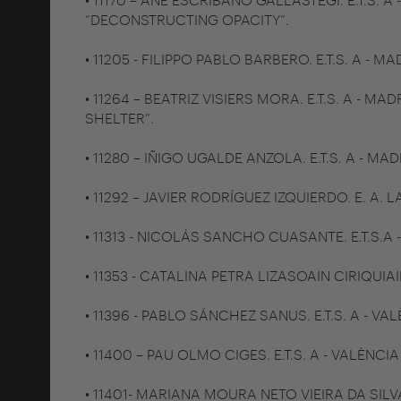
“DECONSTRUCTING OPACITY”.
• 11205 - FILIPPO PABLO BARBERO. E.T.S. A -
• 11264 – BEATRIZ VISIERS MORA. E.T.S. A - 
SHELTER”.
• 11280 – IÑIGO UGALDE ANZOLA. E.T.S. A - MA
• 11292 – JAVIER RODRÍGUEZ IZQUIERDO. E. A. 
• 11313 - NICOLÁS SANCHO CUASANTE. E.T.S.A 
• 11353 - CATALINA PETRA LIZASOAIN CIRIQUIAI
• 11396 - PABLO SÁNCHEZ SANUS. E.T.S. A - V
• 11400 – PAU OLMO CIGES. E.T.S. A - VALÈNC
• 11401- MARIANA MOURA NETO VIEIRA DA SIL