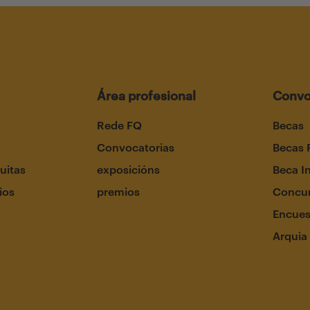
Área profesional
Convo
Rede FQ
Becas
Convocatorias
Becas 
uitas
exposicións
Beca I
ios
premios
Concur
Encues
Arquia