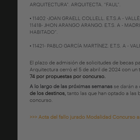
ARQUITECTURA". ARQUITECTA. “FAUL”.
• 11402 -JOAN GRAELL COLLELL. E.T.S.A - VA
11418- JHON ARANGO ARANGO. E.T.S. A - MAD
HABITADO”.
• 11421- PABLO GARCÍA MARTÍNEZ. E.T.S. A - 
El plazo de admisión de solicitudes de becas pa
Arquitectura cerró el 5 de abril de 2024 con un 
74 por propuestas por concurso.
A lo largo de las próximas semanas
se darán a
de los destinos,
tanto las que han optado a las 
concurso.
>>> Acta del fallo jurado Modalidad Concurso 