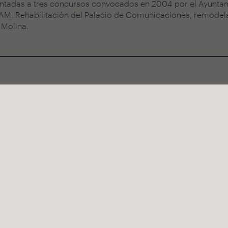
entadas a tres concursos convocados en 2004 por el Ayunta
AM: Rehabilitación del Palacio de Comunicaciones, remodela
 Molina.