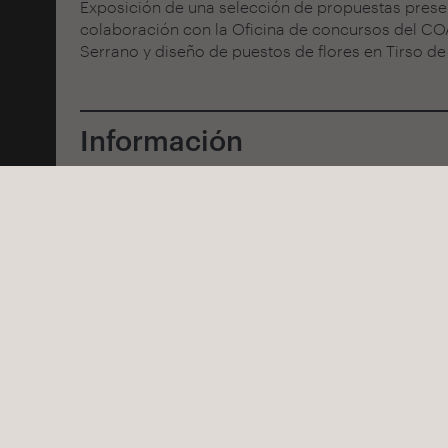
Exposición de una selección de propuestas pres
colaboración con la Oficina de concursos del CO
Serrano y diseño de puestos de flores en Tirso de
Suscríbete a nuestro newsletter
Información
Recibe las últimas novedades de Fundación Arquia
Autoría
Aida González Llavona
Clasificación / Tipología
-
Ubicación
Fundación Coam Madrid
MADRID | ESPANYA