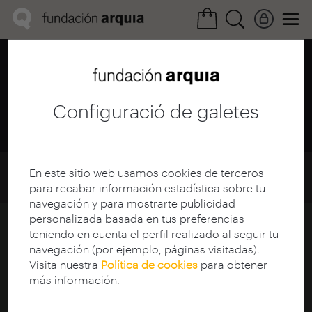
Àrea cultural /
Mediateca
Filmoteca
Configuració de galetes
Home
Mediateca
Filmoteca
En este sitio web usamos cookies de terceros
Ciclos y Eventos
para recabar información estadística sobre tu
navegación y para mostrarte publicidad
personalizada basada en tus preferencias
Categorías de Ciclos / Eventos
teniendo en cuenta el perfil realizado al seguir tu
navegación (por ejemplo, páginas visitadas).
Visita nuestra
Política de cookies
para obtener
más información.