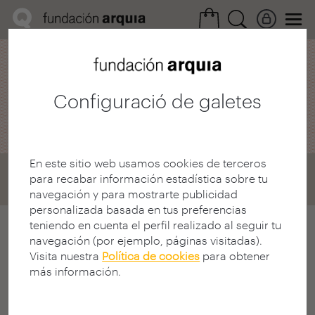
Àrea professional /
Convocatòries
Configuració de galetes
arquia/tesis
En este sitio web usamos cookies de terceros
Home
Convocatorias
Tesis
para recabar información estadística sobre tu
X Edición 2015
Ganadores
navegación y para mostrarte publicidad
personalizada basada en tus preferencias
teniendo en cuenta el perfil realizado al seguir tu
X concurs biennal. Premiats
navegación (por ejemplo, páginas visitadas).
Visita nuestra
Política de cookies
para obtener
Els guardonats del X concurs biennal de la Fundació
más información.
Arquia corresponent a 2015, són:
Acta concurs