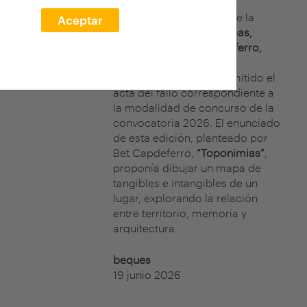
El jurado del concurso de la
Aceptar
XXVII edición arquia/becas,
formado por
Bet Capdeferro,
cofundadora de
bosch.capdeferro, ha emitido el
acta del fallo correspondiente a
la modalidad de concurso de la
convocatoria 2026. El enunciado
de esta edición, planteado por
Bet Capdeferro,
“Toponimias”
,
proponía dibujar un mapa de
tangibles e intangibles de un
lugar, explorando la relación
entre territorio, memoria y
arquitectura.
beques
19 junio 2026