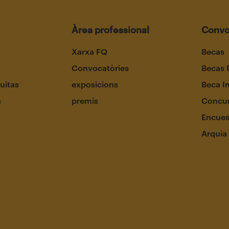
Àrea professional
Convo
Xarxa FQ
Becas
Convocatòries
Becas 
uitas
exposicions
Beca I
s
premis
Concur
Encues
Arquia