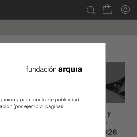
Últimas noticias
egación y para mostrarte publicidad
gación (por ejemplo, páginas
Fallo del jurado y
adjudicación de
arquia/becas 2026