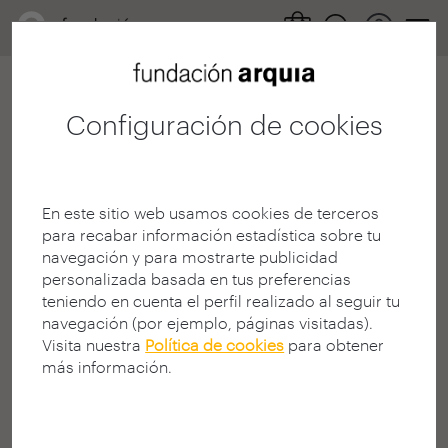
Configuración de cookies
404
En este sitio web usamos cookies de terceros
para recabar información estadística sobre tu
navegación y para mostrarte publicidad
personalizada basada en tus preferencias
teniendo en cuenta el perfil realizado al seguir tu
¡Página no encontrada!
navegación (por ejemplo, páginas visitadas).
Visita nuestra
Política de cookies
para obtener
¿Busca algo en la Web?
más información.
La página solicitada puede no estar disponible, haber
cambiado de dirección (URL), o no existir.