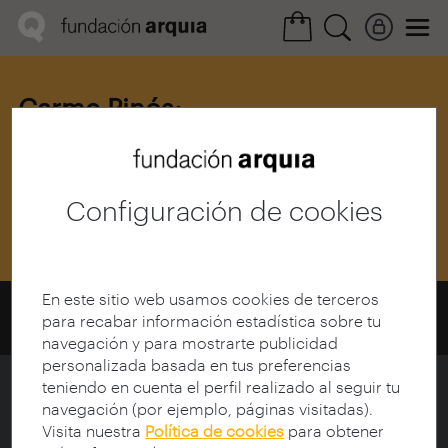
Carme Pinós:
Premio Nacional de
Arquitectura 2021
Configuración de cookies
En este sitio web usamos cookies de terceros
Home
Centro de documentación
para recabar información estadística sobre tu
Ciclos
Carme Pinós
navegación y para mostrarte publicidad
personalizada basada en tus preferencias
teniendo en cuenta el perfil realizado al seguir tu
La Fundación Arquia rinde homenaje a
navegación (por ejemplo, páginas visitadas).
Carme Pinós, a través de este ciclo, con
Visita nuestra
Política de cookies
para obtener