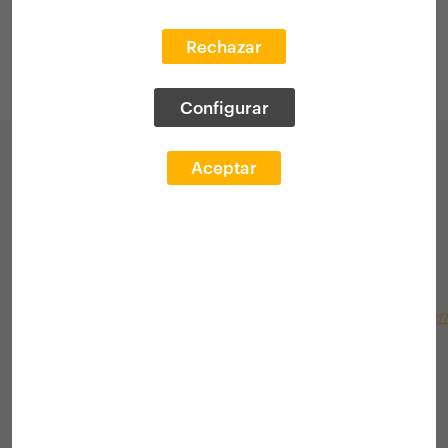
Rechazar
Descargar Acta del Jurado
Configurar
Participación ganadora
Aceptar
Javier de Andrés Vicente
E.T.S. A - Madrid - UPM
MADRID | ESPAÑA
Recargas Urbanas. Estrategias de interve
en clave termodinámica en la ciudad
postindustrial
.
Territorio