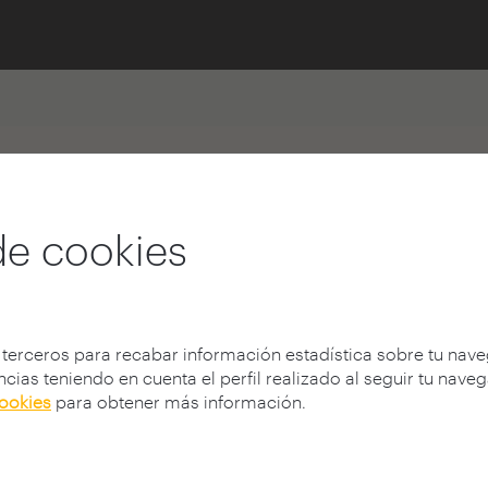
to Fernández
de cookies
tecto.com
|
www.fernandonietoarquitecto.com
 terceros para recabar información estadística sobre tu nav
cias teniendo en cuenta el perfil realizado al seguir tu nave
cookies
para obtener más información.
 Arquitectónicos en la Escuela de Arquitectura de la Univers