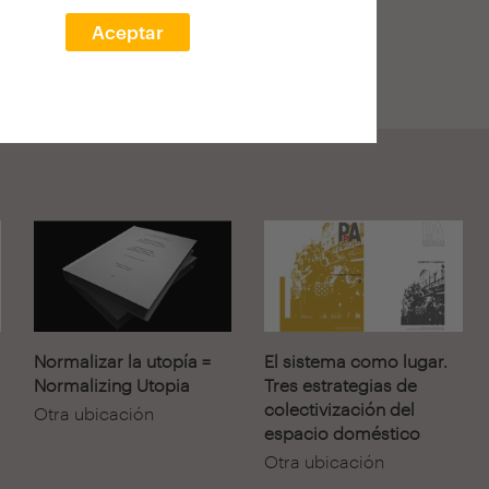
y profesor de Proyectos
Colectiva por la ETSAM y
Aceptar
Normalizar la utopía =
El sistema como lugar.
Normalizing Utopia
Tres estrategias de
colectivización del
Otra ubicación
espacio doméstico
Otra ubicación