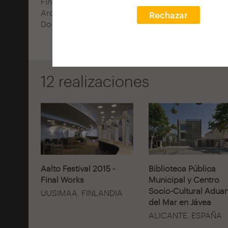
Finlandia. Previamente, investigador predoctoral 
Arquitectónicos en la Universidad Aalto en Helsin
Rechazar
Doctor Arquitecto por el Departamento de Proyec
12 realizaciones
Aalto Festival 2015 -
Biblioteca Pública
Final Works
Municipal y Centro
Socio-Cultural Adua
UUSIMAA. FINLANDIA
del Mar en Jávea
ALICANTE. ESPAÑA