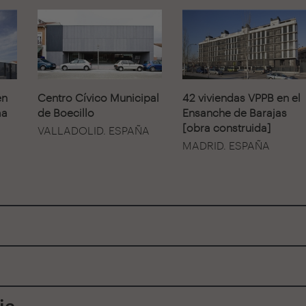
en
Centro Cívico Municipal
42 viviendas VPPB en el
ma
de Boecillo
Ensanche de Barajas
[obra construida]
VALLADOLID. ESPAÑA
MADRID. ESPAÑA
ia