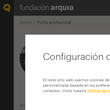
Home
Ficha profesional
Fernando Nie
Configuración 
Arquitecto
E.T.S.A - Valladolid - UVA
MADRID | ESPAÑA
info@fernandonietoarqui
En este sitio web usamos cookies de
personalizada basada en tus preferen
visitadas). Visita nuestra
Política de 
Arquitecto, investigador y profesor de Proyectos