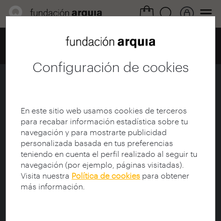
Home
Centro de documentación
Catálogo
Ficha
Configuración de cookies
J.Ll. Sert
Ficha
|
|
Descarga
En este sitio web usamos cookies de terceros
para recabar información estadística sobre tu
navegación y para mostrarte publicidad
Título da colección:
arquia/documental
personalizada basada en tus preferencias
Título:
J.Ll. Sert
teniendo en cuenta el perfil realizado al seguir tu
Subtítulo:
Un sueño nómada
navegación (por ejemplo, páginas visitadas).
Director de documental:
Bujosa Rodríguez, Pablo
Visita nuestra
Política de cookies
para obtener
(1980-)
más información.
Guionista:
Freixa, Jaume
Protagonista:
Sert, Josep Lluís (1902-1983)