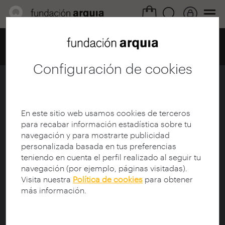
Home
Centro de documentación
Catálogo
Ficha
Configuración de cookies
Luis Barragán
Ficha
|
|
Descarga
En este sitio web usamos cookies de terceros
para recabar información estadística sobre tu
navegación y para mostrarte publicidad
Título da colección:
arquia/documental
personalizada basada en tus preferencias
Título:
Luis Barragán
teniendo en cuenta el perfil realizado al seguir tu
Subtítulo:
Casa estudio
navegación (por ejemplo, páginas visitadas).
Director de documental:
Rinnekangas, Rax (1954-)
Visita nuestra
Política de cookies
para obtener
Guionista:
Ruiz Barbarín, Antonio
más información.
Protagonista:
Barragán, Luis (1902-1988)
Sinopse: