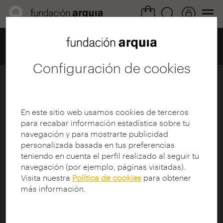
Home
Centro de documentación
Catálogo
Ficha
Configuración de cookies
Erik Harley analiza la Ciudad del
Medio Ambiente de Soria
En este sitio web usamos cookies de terceros
Ficha
|
|
Descarga
para recabar información estadística sobre tu
navegación y para mostrarte publicidad
personalizada basada en tus preferencias
Título:
Erik Harley analiza la Ciudad del Medio
teniendo en cuenta el perfil realizado al seguir tu
Ambiente de Soria
navegación (por ejemplo, páginas visitadas).
Subtítulo:
un proyecto ecológico en suelo
Visita nuestra
Política de cookies
para obtener
protegido
más información.
Director:
Harley, Erik
Participantes documental:
Harley, Erik